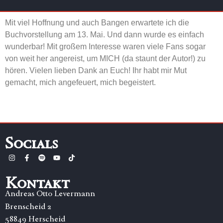
Mit viel Hoffnung und auch Bangen erwartete ich die
Buchvorstellung am 13. Mai. Und dann wurde es einfach
wunderbar! Mit großem Interesse waren viele Fans sogar
von weit her angereist, um MICH (da staunt der Autor!) zu
hören. Vielen lieben Dank an Euch! Ihr habt mir Mut
gemacht, mich angefeuert, mich begeistert.
Socials
Kontakt
Andreas Otto Levermann
Brenscheid 2
58849 Herscheid